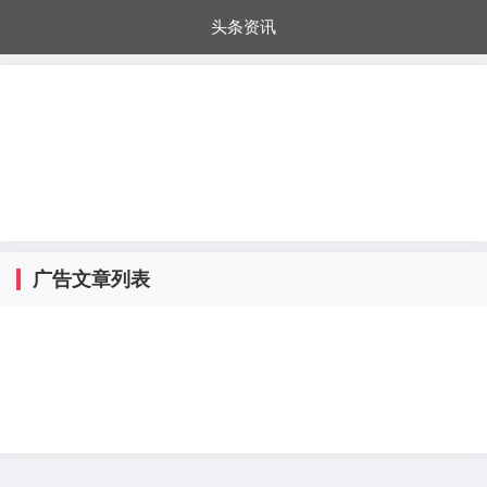
头条资讯
每日秒杀
每日爆品
电器城
国内超市
进口超市
内购福利
金桔兔
广告文章列表