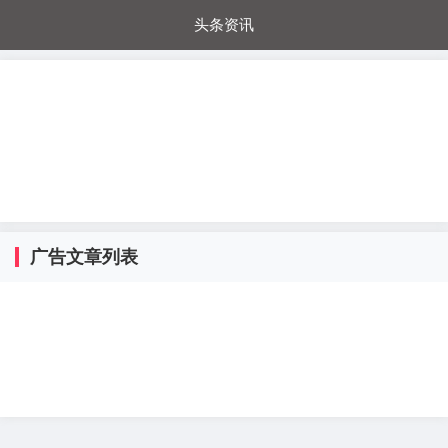
头条资讯
每日秒杀
每日爆品
电器城
国内超市
进口超市
内购福利
金桔兔
广告文章列表