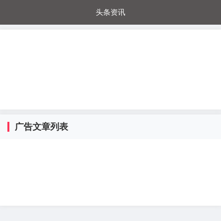
头条资讯
每日秒杀
每日爆品
电器城
国内超市
进口超市
内购福利
金桔兔
广告文章列表