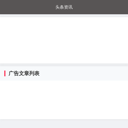
头条资讯
每日秒杀
每日爆品
电器城
国内超市
进口超市
内购福利
金桔兔
广告文章列表