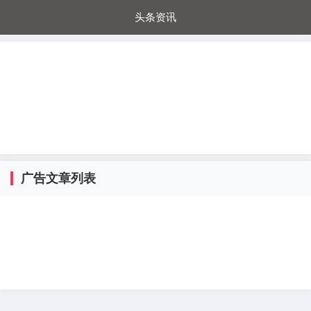
头条资讯
每日秒杀
每日爆品
电器城
国内超市
进口超市
内购福利
金桔兔
广告文章列表