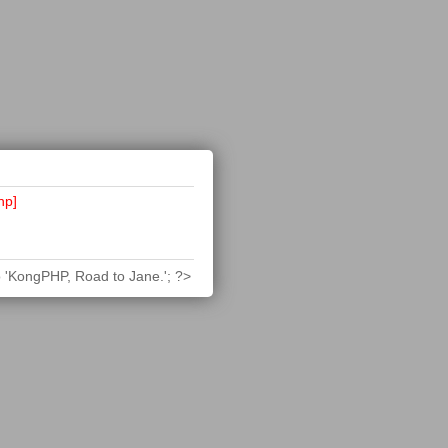
hp]
 'KongPHP, Road to Jane.'; ?>