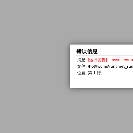
错误信息
消息:
[运行警告] : mysql_con
文件:
\hot\twcms\runtime\_ru
位置:
第 1 行