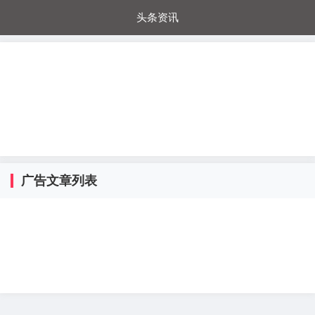
头条资讯
每日秒杀
每日爆品
电器城
国内超市
进口超市
内购福利
金桔兔
广告文章列表