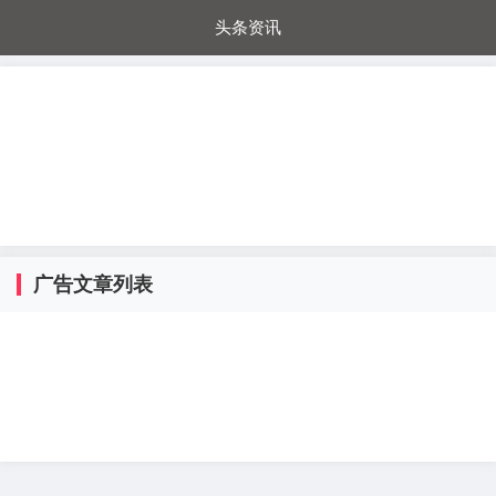
头条资讯
每日秒杀
每日爆品
电器城
国内超市
进口超市
内购福利
金桔兔
广告文章列表