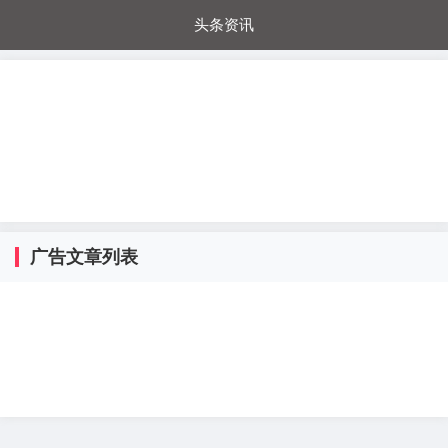
头条资讯
每日秒杀
每日爆品
电器城
国内超市
进口超市
内购福利
金桔兔
广告文章列表