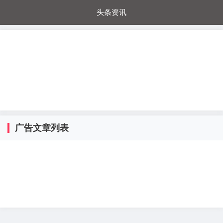
头条资讯
每日秒杀
每日爆品
电器城
国内超市
进口超市
内购福利
金桔兔
广告文章列表