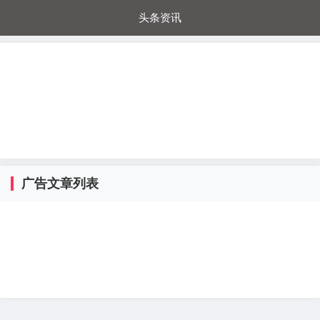
头条资讯
每日秒杀
每日爆品
电器城
国内超市
进口超市
内购福利
金桔兔
广告文章列表