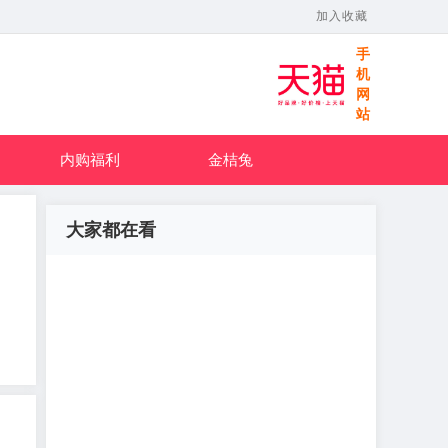
加入收藏
手
机
网
站
内购福利
金桔兔
大家都在看