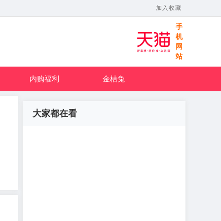
加入收藏
手
机
网
站
内购福利
金桔兔
大家都在看