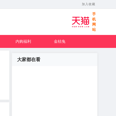
加入收藏
手
机
网
站
内购福利
金桔兔
大家都在看