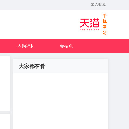
加入收藏
手
机
网
站
内购福利
金桔兔
大家都在看