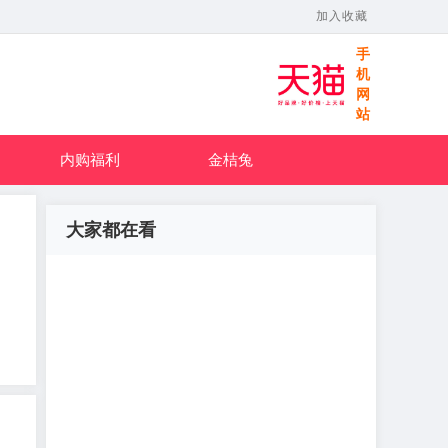
加入收藏
手
机
网
站
内购福利
金桔兔
大家都在看