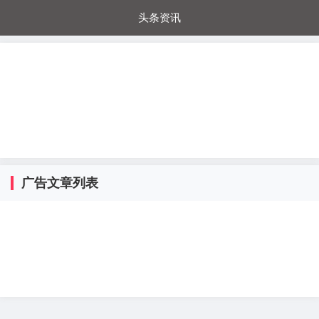
头条资讯
每日秒杀
每日爆品
电器城
国内超市
进口超市
内购福利
金桔兔
广告文章列表