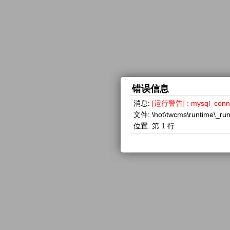
错误信息
消息:
[运行警告] : mysql_con
文件:
\hot\twcms\runtime\_ru
位置:
第 1 行