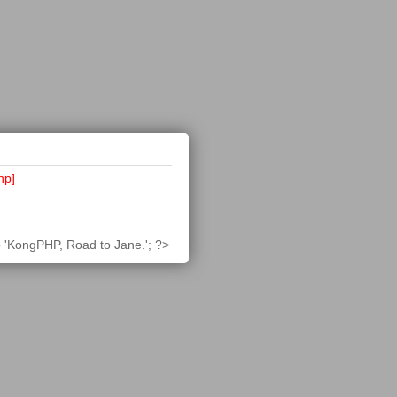
hp]
 'KongPHP, Road to Jane.'; ?>