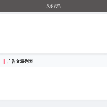
头条资讯
每日秒杀
每日爆品
电器城
国内超市
进口超市
内购福利
金桔兔
广告文章列表