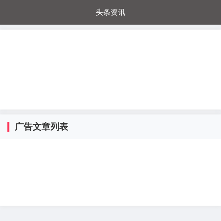
头条资讯
每日秒杀
每日爆品
电器城
国内超市
进口超市
内购福利
金桔兔
广告文章列表