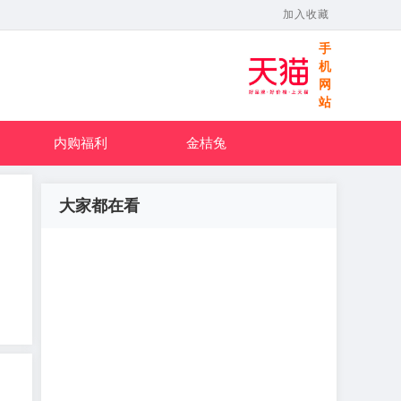
加入收藏
手
机
网
站
内购福利
金桔兔
大家都在看