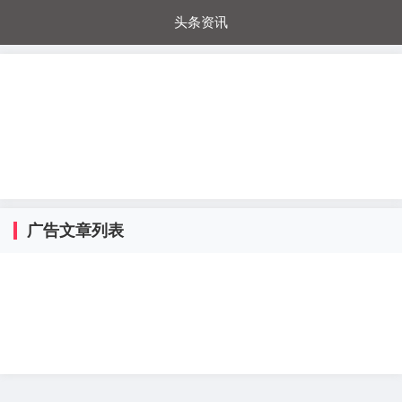
头条资讯
每日秒杀
每日爆品
电器城
国内超市
进口超市
内购福利
金桔兔
广告文章列表