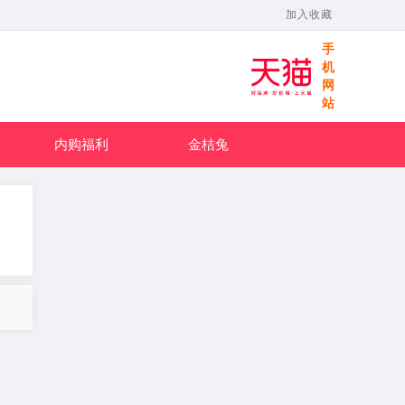
加入收藏
手
机
网
站
内购福利
金桔兔