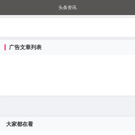
头条资讯
每日秒杀
每日爆品
电器城
国内超市
进口超市
内购福利
金桔兔
广告文章列表
大家都在看