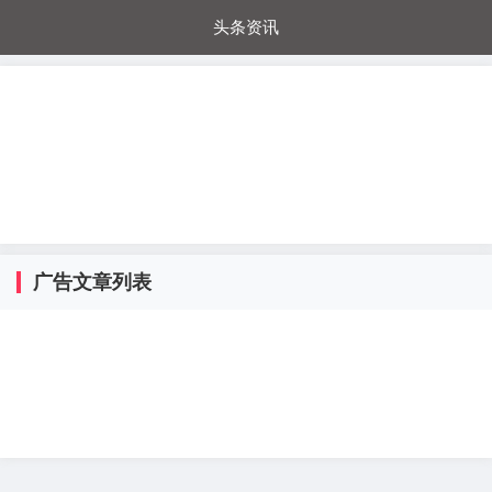
头条资讯
每日秒杀
每日爆品
电器城
国内超市
进口超市
内购福利
金桔兔
广告文章列表