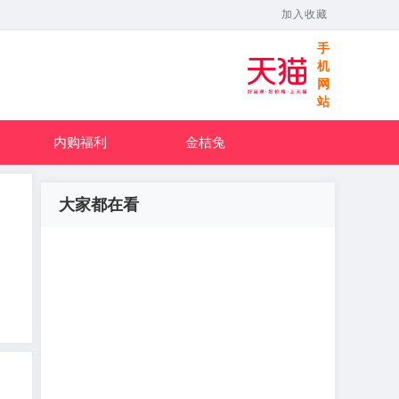
加入收藏
手
机
网
站
内购福利
金桔兔
大家都在看