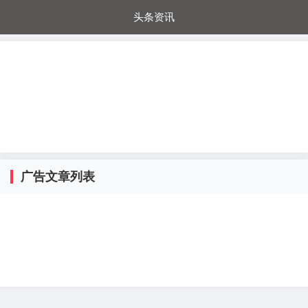
头条资讯
每日秒杀
每日爆品
电器城
国内超市
进口超市
内购福利
金桔兔
广告文章列表