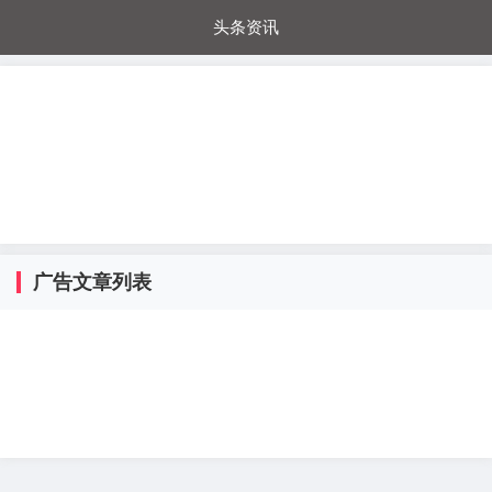
头条资讯
每日秒杀
每日爆品
电器城
国内超市
进口超市
内购福利
金桔兔
广告文章列表