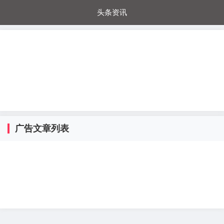
头条资讯
每日秒杀
每日爆品
电器城
国内超市
进口超市
内购福利
金桔兔
广告文章列表