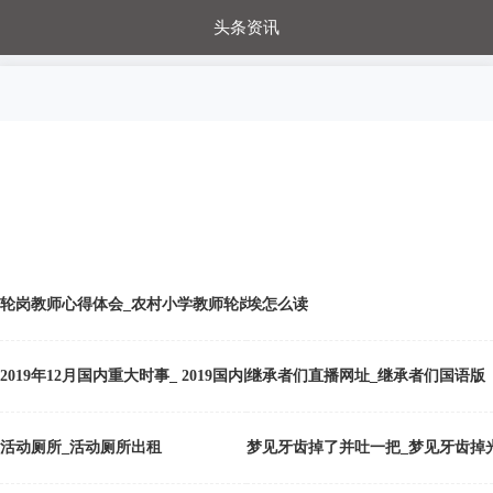
头条资讯
每日秒杀
每日爆品
电器城
国内超市
进口超市
内购福利
金桔兔
轮岗教师心得体会_农村小学教师轮岗交流心得体会
埃怎么读
2019年12月国内重大时事_ 2019国内国际十大体育新闻，来了！
继承者们直播网址_继承者们国语版
活动厕所_活动厕所出租
梦见牙齿掉了并吐一把_梦见牙齿掉