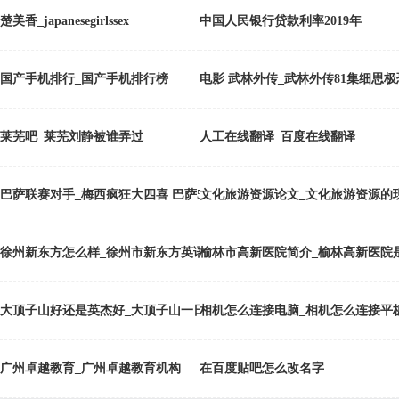
楚美香_japanesegirlssex
中国人民银行贷款利率2019年
国产手机排行_国产手机排行榜
电影 武林外传_武林外传81集细思极
莱芜吧_莱芜刘静被谁弄过
人工在线翻译_百度在线翻译
巴萨联赛对手_梅西疯狂大四喜 巴萨5-0升至榜首
文化旅游资源论文_文化旅游资源的
徐州新东方怎么样_徐州市新东方英语培训
榆林市高新医院简介_榆林高新医院
大顶子山好还是英杰好_大顶子山一日游
相机怎么连接电脑_相机怎么连接平
广州卓越教育_广州卓越教育机构
在百度贴吧怎么改名字