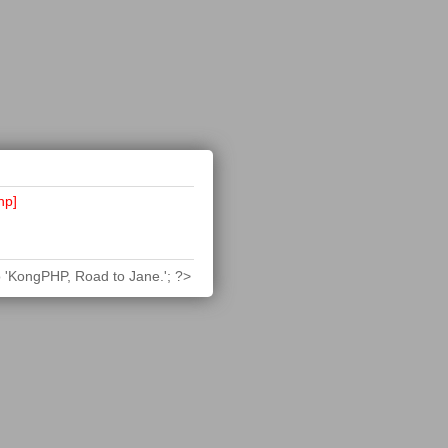
hp]
 'KongPHP, Road to Jane.'; ?>