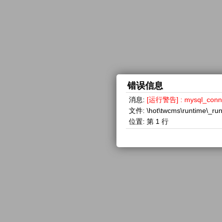
错误信息
消息:
[运行警告] : mysql_con
文件:
\hot\twcms\runtime\_ru
位置:
第 1 行