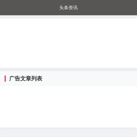
头条资讯
每日秒杀
每日爆品
电器城
国内超市
进口超市
内购福利
金桔兔
广告文章列表