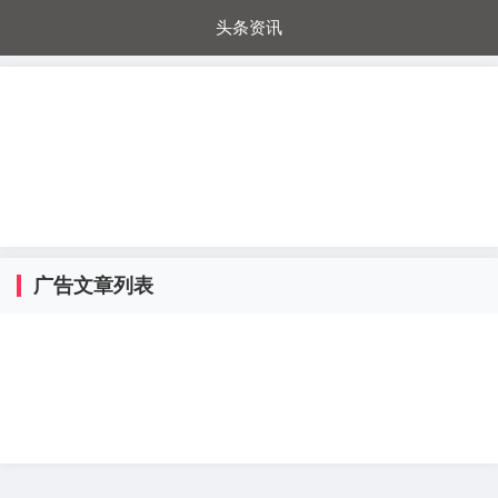
头条资讯
每日秒杀
每日爆品
电器城
国内超市
进口超市
内购福利
金桔兔
广告文章列表