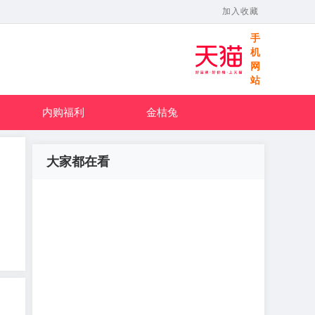
加入收藏
手
机
网
站
内购福利
金桔兔
大家都在看