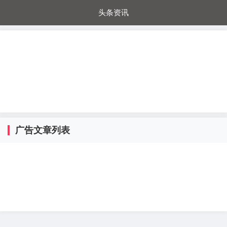
头条资讯
每日秒杀
每日爆品
电器城
国内超市
进口超市
内购福利
金桔兔
广告文章列表