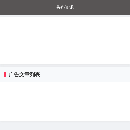
头条资讯
每日秒杀
每日爆品
电器城
国内超市
进口超市
内购福利
金桔兔
广告文章列表