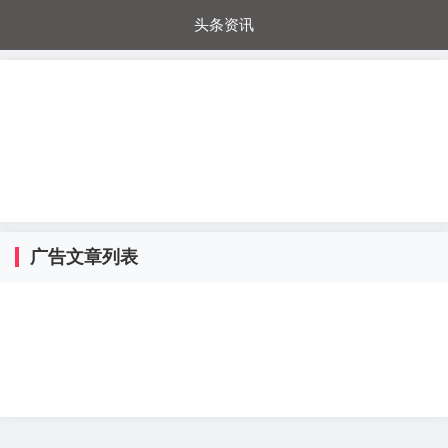
头条资讯
每日秒杀
每日爆品
电器城
国内超市
进口超市
内购福利
金桔兔
广告文章列表