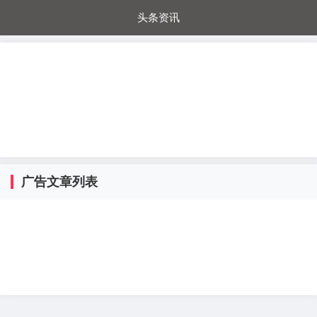
头条资讯
每日秒杀
每日爆品
电器城
国内超市
进口超市
内购福利
金桔兔
广告文章列表