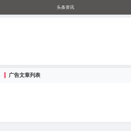
头条资讯
每日秒杀
每日爆品
电器城
国内超市
进口超市
内购福利
金桔兔
广告文章列表