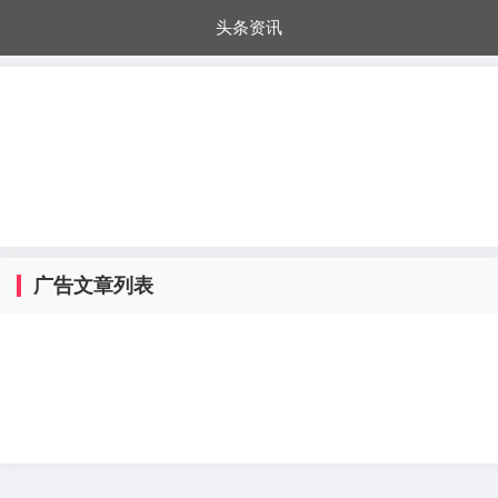
头条资讯
每日秒杀
每日爆品
电器城
国内超市
进口超市
内购福利
金桔兔
广告文章列表