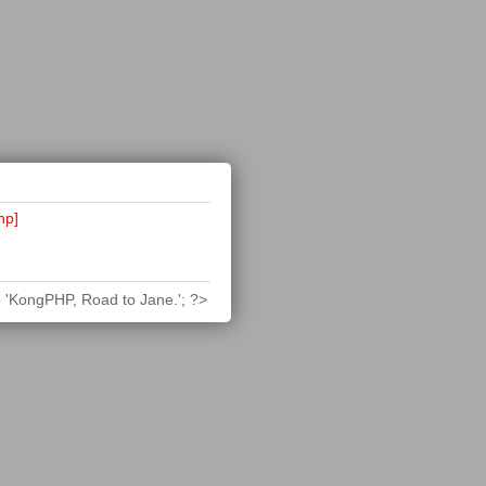
hp]
 'KongPHP, Road to Jane.'; ?>