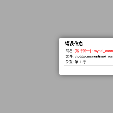
错误信息
消息:
[运行警告] : mysql_con
文件:
\hot\twcms\runtime\_ru
位置:
第 1 行