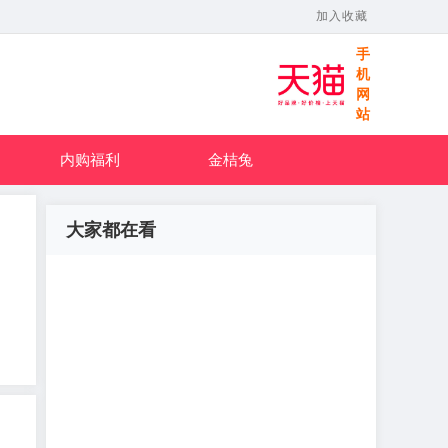
加入收藏
手
机
网
站
内购福利
金桔兔
大家都在看