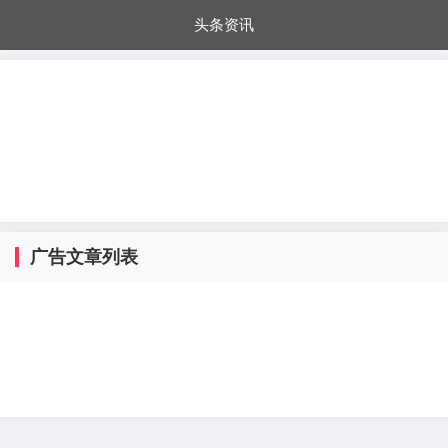
头条资讯
每日秒杀
每日爆品
电器城
国内超市
进口超市
内购福利
金桔兔
广告文章列表