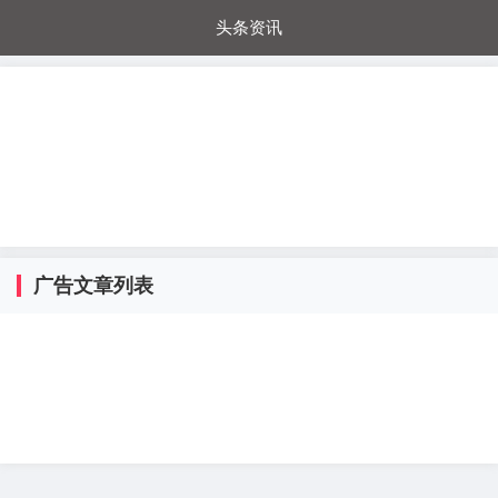
头条资讯
每日秒杀
每日爆品
电器城
国内超市
进口超市
内购福利
金桔兔
广告文章列表