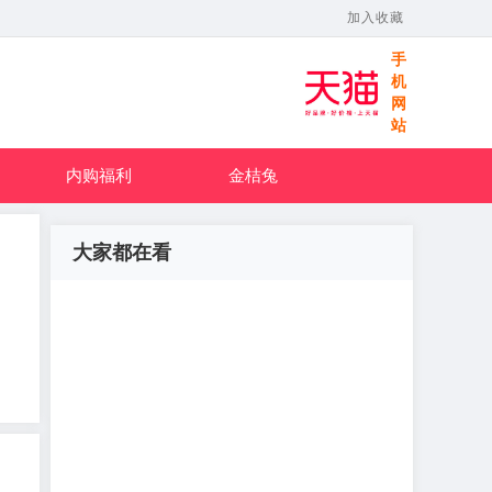
加入收藏
手
机
网
站
内购福利
金桔兔
大家都在看