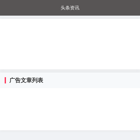
头条资讯
每日秒杀
每日爆品
电器城
国内超市
进口超市
内购福利
金桔兔
广告文章列表