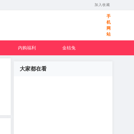
加入收藏
手
机
网
站
内购福利
金桔兔
大家都在看