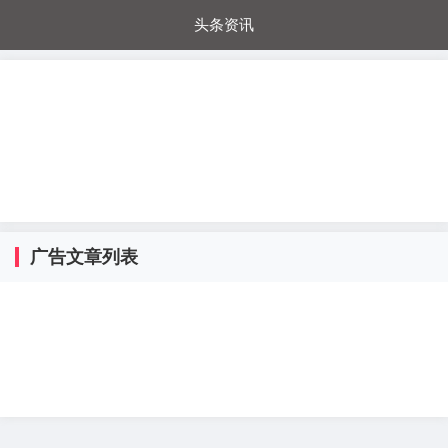
头条资讯
每日秒杀
每日爆品
电器城
国内超市
进口超市
内购福利
金桔兔
广告文章列表