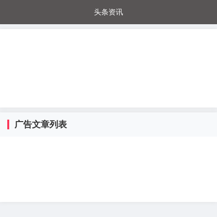
头条资讯
每日秒杀
每日爆品
电器城
国内超市
进口超市
内购福利
金桔兔
广告文章列表