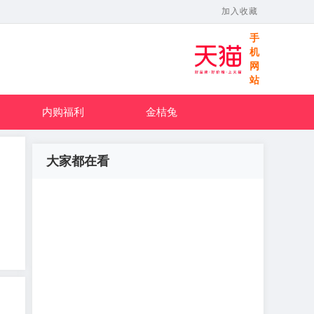
加入收藏
手
机
网
站
内购福利
金桔兔
大家都在看